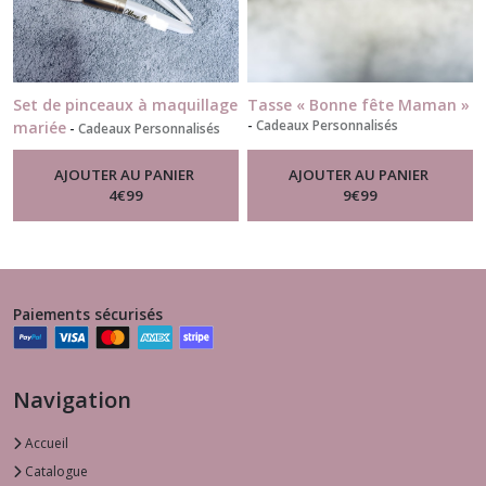
Set de pinceaux à maquillage
Tasse « Bonne fête Maman »
-
Cadeaux Personnalisés
mariée
-
Cadeaux Personnalisés
AJOUTER AU PANIER
AJOUTER AU PANIER
4
€
99
9
€
99
Paiements sécurisés
Navigation
Accueil
Catalogue