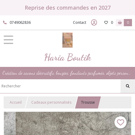
Reprise des commandes en 2027
0749062836
Contact
0
0
Haria Boutik
Création de savons décoratifs, bougies, fondants parfumés, objets personnalisés pour toute occasion.
Accueil
Cadeaux personnalisés
Trousse