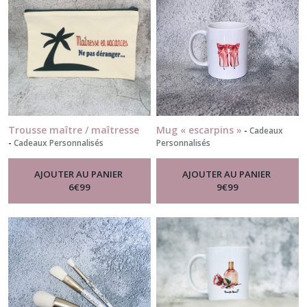
Trousse maître / maîtresse
Mug « escarpins »
-
Cadeaux
-
Cadeaux Personnalisés
Personnalisés
AJOUTER AU PANIER
AJOUTER AU PANIER
6
€
99
9
€
99